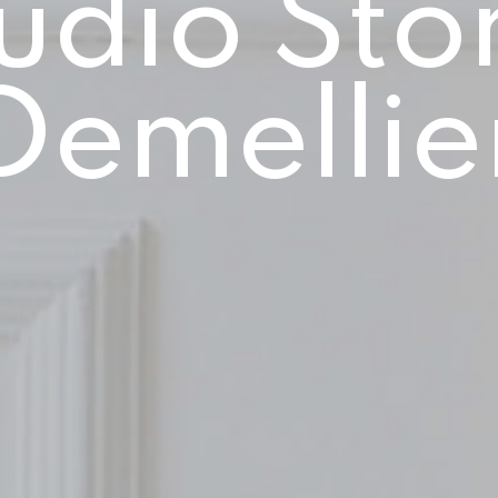
udio Sto
Demellie