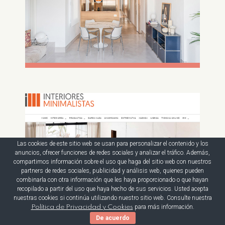
Las cookies de este sitio web se usan para personalizar el contenido y los
anuncios, ofrecer funciones de redes sociales y analizar el tráfico. Además,
compartimos información sobre el uso que haga del sitio web con nuestros
partners de redes sociales, publicidad y análisis web, quienes pueden
combinarla con otra información que les haya proporcionado o que hayan
recopilado a partir del uso que haya hecho de sus servicios. Usted acepta
nuestras cookies si continúa utilizando nuestro sitio web. Consulte nuestra
para más información.
Política de Privacidad y Cookies
De acuerdo