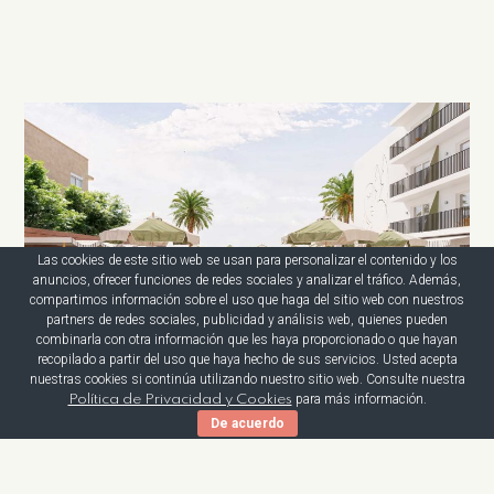
Las cookies de este sitio web se usan para personalizar el contenido y los
anuncios, ofrecer funciones de redes sociales y analizar el tráfico. Además,
compartimos información sobre el uso que haga del sitio web con nuestros
partners de redes sociales, publicidad y análisis web, quienes pueden
combinarla con otra información que les haya proporcionado o que hayan
recopilado a partir del uso que haya hecho de sus servicios. Usted acepta
nuestras cookies si continúa utilizando nuestro sitio web. Consulte nuestra
para más información.
Política de Privacidad y Cookies
De acuerdo