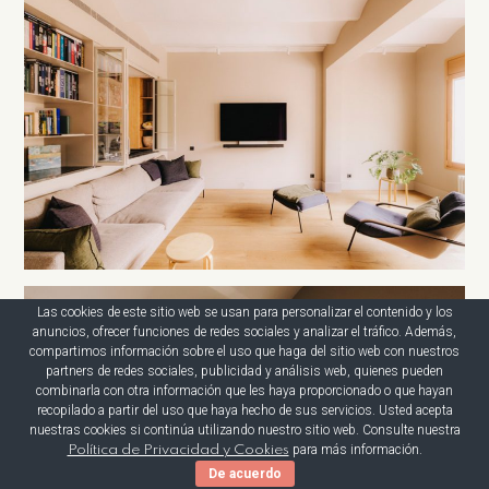
Las cookies de este sitio web se usan para personalizar el contenido y los
anuncios, ofrecer funciones de redes sociales y analizar el tráfico. Además,
compartimos información sobre el uso que haga del sitio web con nuestros
partners de redes sociales, publicidad y análisis web, quienes pueden
combinarla con otra información que les haya proporcionado o que hayan
recopilado a partir del uso que haya hecho de sus servicios. Usted acepta
nuestras cookies si continúa utilizando nuestro sitio web. Consulte nuestra
para más información.
Política de Privacidad y Cookies
De acuerdo