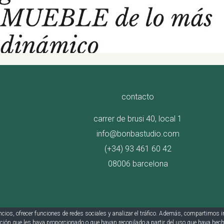
contacto
carrer de brusi 40, local 1
info@bonbastudio.com
(+34) 93 461 60 42
08006 barcelona
ncios, ofrecer funciones de redes sociales y analizar el tráfico. Además, compartimos
ción que les haya proporcionado o que hayan recopilado a partir del uso que haya hech