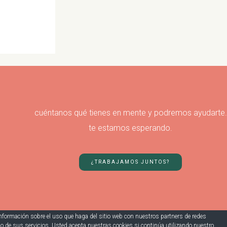
cuéntanos qué tienes en mente y podremos ayudarte.
te estamos esperando.
¿TRABAJAMOS JUNTOS?
 información sobre el uso que haga del sitio web con nuestros partners de redes
o de sus servicios. Usted acepta nuestras cookies si continúa utilizando nuestro