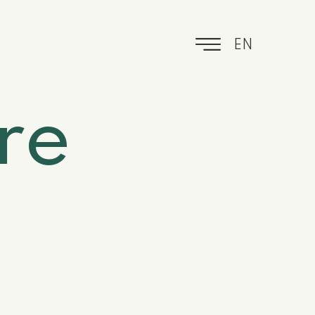
EN
re