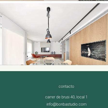
contacto
carrer de brusi 40, local 1
info@bonbastudio.com