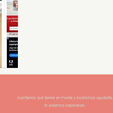
cuéntanos qué tienes en mente y podremos ayudarte.
te estamos esperando.